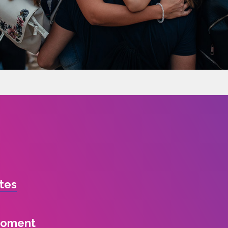
ites
moment