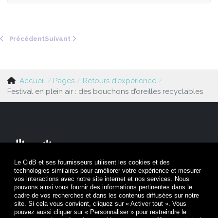
Article précédent : Suspension d'un spectacle de musiqu
Article suivant : Les zones de repos sonore : 
Précédent
Suivant
Accueil
Pages
Retours d'expérience
Festival en plein air : des bouchons d’oreilles recyclables
Le CidB et ses fournisseurs utilisent les cookies et des
technologies similaires pour améliorer votre expérience et mesurer
Nous contacter
vos interactions avec notre site internet et nos services. Nous
pouvons ainsi vous fournir des informations pertinentes dans le
cadre de vos recherches et dans les contenus diffusées sur notre
Mentions légales
site. Si cela vous convient, cliquez sur « Activer tout ». Vous
pouvez aussi cliquer sur « Personnaliser » pour restreindre le
Politique de confidentialité