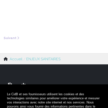
Article suivant : Quels sont les lieux concernés ?
Suivant
Accueil
ENJEUX SANITAIRES
Le CidB et ses fournisseurs utilisent les cookies et des
technologies similaires pour améliorer votre expérience et mesurer
Nous contacter
vos interactions avec notre site internet et nos services. Nous
pouvons ainsi vous fournir des informations pertinentes dans le