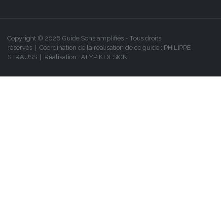
Copyright © 2026 Guide Sons amplifiés - Tous droits
réservés | Coordination de la réalisation de ce guide :
PHILIPPE
STRAUSS
| Réalisation :
ATYPIK DESIGN