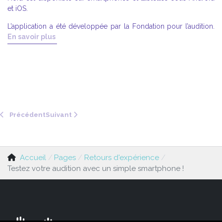
et iOS.
L’application a été développée par la Fondation pour l’audition.
En savoir plus
Article précédent : Le festival Marsatac comme laboratoi
Article suivant : Pause sonore au festival Chor
Précédent
Suivant
Accueil
Pages
Retours d'expérience
Testez votre audition avec un simple smartphone !