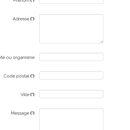
Prénom
(*)
Adresse
(*)
été ou organisme
Code postal
(*)
Ville
(*)
Message
(*)