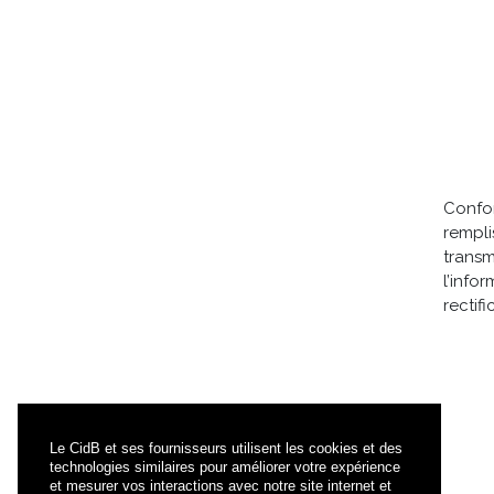
Confor
rempl
trans
l’info
rectif
Le CidB et ses fournisseurs utilisent les cookies et des
technologies similaires pour améliorer votre expérience
et mesurer vos interactions avec notre site internet et