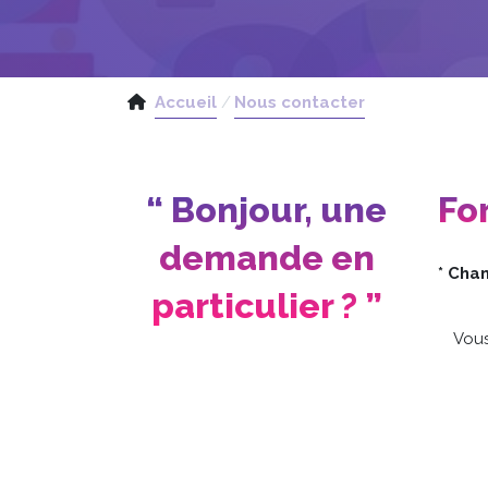
Accueil
Nous contacter
“ Bonjour, une
Fo
demande en
* Cha
particulier ? ”
Vous