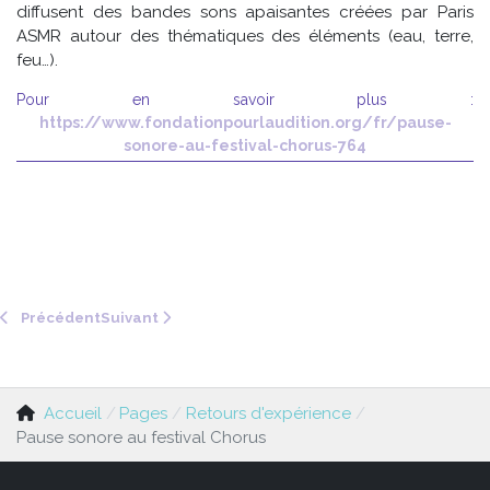
diffusent des bandes sons apaisantes créées par Paris
ASMR autour des thématiques des éléments (eau, terre,
feu…).
Pour en savoir plus :
https://www.fondationpourlaudition.org/fr/pause-
sonore-au-festival-chorus-764
Article précédent : Testez votre audition avec un simple 
Article suivant : Suspension d'un spectacle 
Précédent
Suivant
Accueil
Pages
Retours d'expérience
Pause sonore au festival Chorus