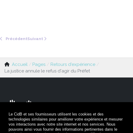
Article précédent : Label et la fête, un label régional de p
Article suivant : Le festival Marsatac comme l
Précédent
Suivant
Accueil
Pages
Retours d'expérience
La justice annule le refus d'agir du Préfet
Le CidB et ses fournisseurs utilisent les cookies et des
technologies similaires pour améliorer votre expérience et mesurer
Nous contacter
vos interactions avec notre site internet et nos services. Nous
pouvons ainsi vous fournir des informations pertinentes dans le