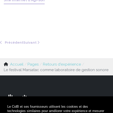
Article précédent : La justice annule le refus d'agir du Pré
Article suivant : Testez votre audition avec u
Précédent
Suivant
Accueil
Pages
Retours d'expérience
Le festival Marsatac comme laboratoire de gestion sonore
Le CidB et ses fournisseurs utilisent les cookies et des
technologies similaires pour améliorer votre expérience et mesurer
Nous contacter