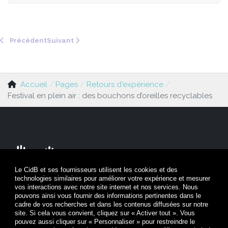
Article précédent : Suspension d'un spectacle de musiqu
Article suivant : Les zones de repos sonore : 
Précédent
Suivant
Accueil
Pages
Retours d'expérience
Festival en plein air : des bouchons d’oreilles recyclables
Le CidB et ses fournisseurs utilisent les cookies et des
technologies similaires pour améliorer votre expérience et mesurer
Nous contacter
vos interactions avec notre site internet et nos services. Nous
pouvons ainsi vous fournir des informations pertinentes dans le
cadre de vos recherches et dans les contenus diffusées sur notre
Mentions légales
site. Si cela vous convient, cliquez sur « Activer tout ». Vous
pouvez aussi cliquer sur « Personnaliser » pour restreindre le
Politique de confidentialité